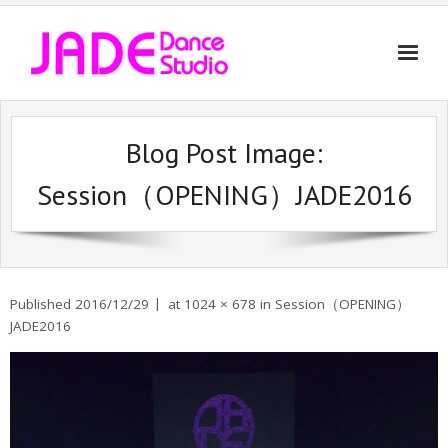
Instructor
Blog Post Image:
Class
Session（OPENING）JADE2016
Lesson
History
Contact
Published
2016/12/29
at
1024 × 678
in
Session（OPENING）
JADE2016