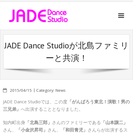
Instructor
JADE Dance Studioが北島ファミリ
Class
ーと共演！
Lesson
History
Contact
2015/04/15
Category:
News
JADE Dance Studioでは、この度
「がんばろう東北！演歌！男の
三兄弟」
へ出演することとなりました。
知内町出身
「北島三郎」
さんのファミリーである
「山本譲二」
さん、
「小金沢昇司」
さん、
「和田青児」
さんらが出演するス